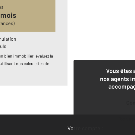
és
 mois
rances)
mulation
uls
n bien immobilier, évaluez la
utilisant nos calculettes de
Vous êtes 
nos agents i
accompagn
Co
Deman
Votre compte :