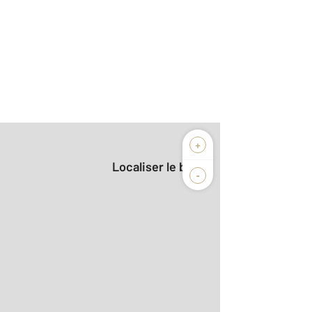
+
Localiser le bien
-
2
m
r le détail]