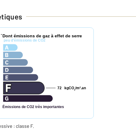
étiques
Dont émissions de gaz à effet de serre
*
peu d'émissions de CO2
72
kgCO
/m
.an
2
2
Émissions de CO2 très importantes
ive : classe F.