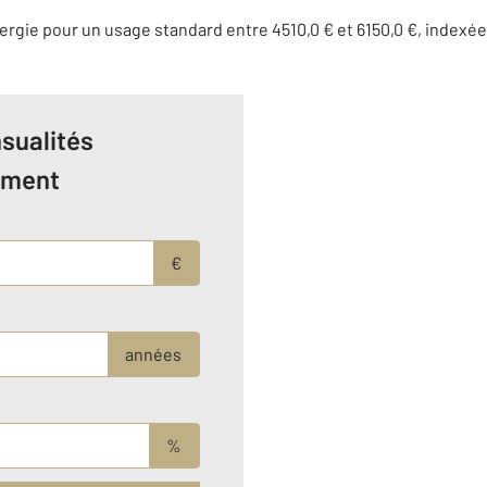
rgie pour un usage standard entre 4510,0 € et 6150,0 €, indexé
sualités
ement
€
années
%