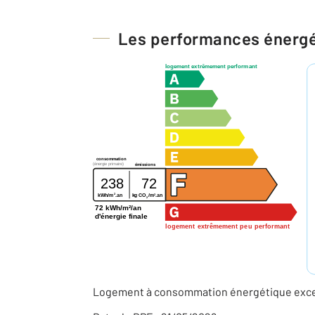
Les performances énerg
logement extrêmement performant
consommation
(énergie primaire)
émissions
238
72
2
2
kWh/m
.an
kg CO
/m
.an
2
72 kWh/m²/an
d'énergie finale
logement extrêmement peu performant
Logement à consommation énergétique excess