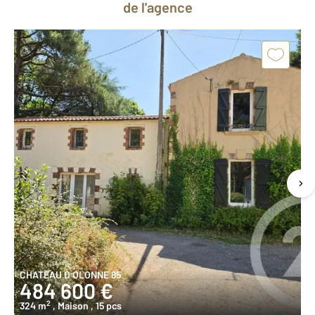
de l'agence
CHATEAU D OLONNE 85
484 600 €
2
324 m
, Maison
, 15 pcs