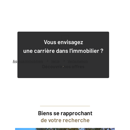
1
Vous envisagez
une carrière dans l'immobilier ?
Agence immobilière
Vente
Vente maison
Découvrir nos offres
Biens se rapprochant
de votre recherche