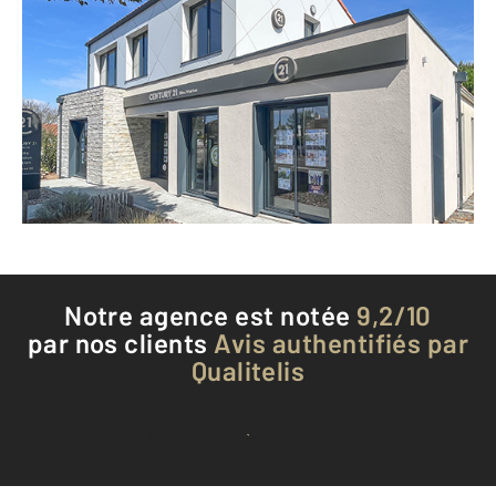
CENTURY 21 Bleu Marine
270 avenue François Mitterrand
OLONNE SUR MER - 85340
Envoyer un message
Téléphoner à l'agence
Notre agence est notée
9,2/10
par nos clients
Avis authentifiés par
Qualitelis
Voir tous les avis clients