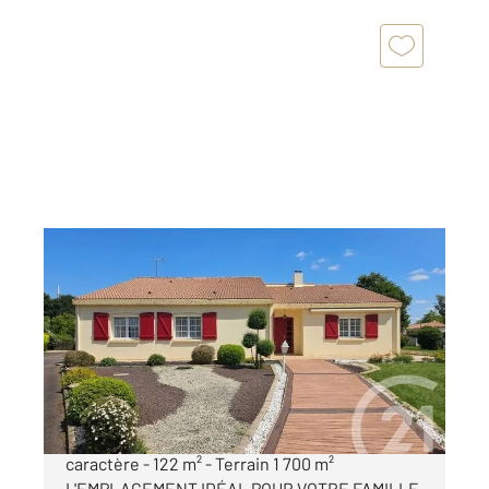
STE FOY 85
2
123 m
, 5 pièces
Ref : 13658
Maison à vendre
328 600 €
À VENDRE - SAINTE-FOY (85150) Maison de
caractère - 122 m² - Terrain 1 700 m²
L'EMPLACEMENT IDÉAL POUR VOTRE FAMILLE