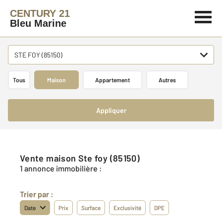
CENTURY 21
Bleu Marine
STE FOY (85150)
Tous
Maison
Appartement
Autres
Appliquer
Vente maison Ste foy (85150)
1 annonce immobilière :
Trier par :
Date
Prix
Surface
Exclusivité
DPE