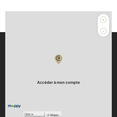
+
-
Parlons de vous, parlons biens
Votre compte :
Accéder à mon compte
500 m
©
Mappy